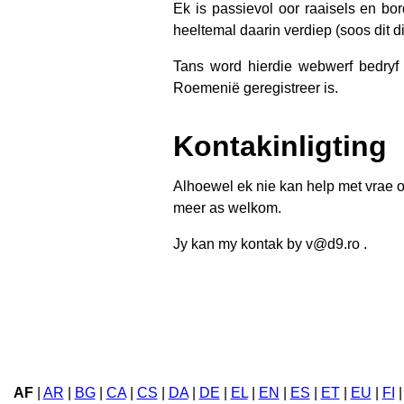
Ek is passievol oor raaisels en bo
heeltemal daarin verdiep (soos dit d
Tans word hierdie webwerf bedryf
Roemenië geregistreer is.
Kontakinligting
Alhoewel ek nie kan help met vrae o
meer as welkom.
Jy kan my kontak by v@d9.ro .
AF
|
AR
|
BG
|
CA
|
CS
|
DA
|
DE
|
EL
|
EN
|
ES
|
ET
|
EU
|
FI