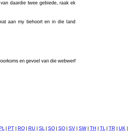
g van daardie twee gebiede, raak ek
at aan my behoort en in die land
e voorkoms en gevoel van die webwerf
PL
|
PT
|
RO
|
RU
|
SL
|
SO
|
SQ
|
SV
|
SW
|
TH
|
TL
|
TR
|
UK
|