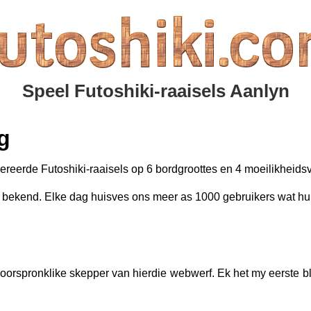
Speel Futoshiki-raaisels Aanlyn
g
reerde Futoshiki-raaisels op 6 bordgroottes en 4 moeilikheids
ik bekend. Elke dag huisves ons meer as 1000 gebruikers wat hu
oorspronklike skepper van hierdie webwerf. Ek het my eerste b