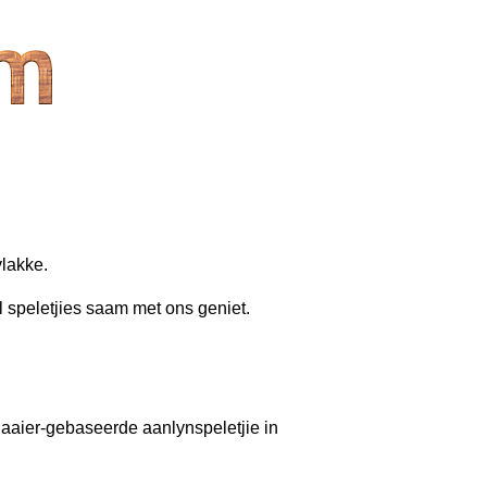
vlakke.
l speletjies saam met ons geniet.
laaier-gebaseerde aanlynspeletjie in