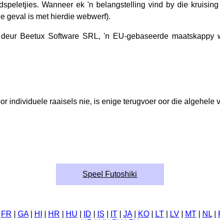
rdspeletjies. Wanneer ek 'n belangstelling vind by die kruisin
ie geval is met hierdie webwerf).
 deur Beetux Software SRL, 'n EU-gebaseerde maatskappy w
or individuele raaisels nie, is enige terugvoer oor die algehel
Speel Futoshiki
|
FR
|
GA
|
HI
|
HR
|
HU
|
ID
|
IS
|
IT
|
JA
|
KO
|
LT
|
LV
|
MT
|
NL
|